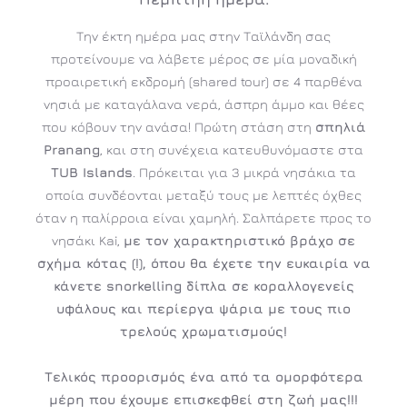
Την έκτη ημέρα μας στην Ταϊλάνδη σας
προτείνουμε να λάβετε μέρος σε μία μοναδική
προαιρετική εκδρομή (shared tour) σε 4 παρθένα
νησιά με καταγάλανα νερά, άσπρη άμμο και θέες
που κόβουν την ανάσα! Πρώτη στάση στη
σπηλιά
Pranang
, και στη συνέχεια κατευθυνόμαστε στα
TUB Islands
. Πρόκειται για 3 μικρά νησάκια τα
οποία συνδέονται μεταξύ τους με λεπτές όχθες
όταν η παλίρροια είναι χαμηλή. Σαλπάρετε προς το
νησάκι Kai,
με τον χαρακτηριστικό βράχο σε
σχήμα κότας (!), όπου θα έχετε την ευκαιρία να
κάνετε snorkelling δίπλα σε κοραλλογενείς
υφάλους και περίεργα ψάρια με τους πιο
τρελούς χρωματισμούς!
Τελικός προορισμός ένα από τα ομορφότερα
μέρη που έχουμε επισκεφθεί στη ζωή μας!!!