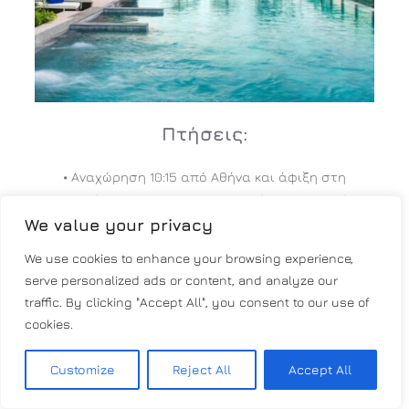
Πτήσεις:
•
Αναχώρηση 10:15 από Αθήνα και άφιξη στη
Μπανγκόκ στις 08:15 με Scoot (Στάση Σιγκαπούρη
3ω20λ)
We value your privacy
•
Επιστροφή 10:55 από Πουκέτ και άφιξη στην
We use cookies to enhance your browsing experience,
Αθήνα στις 08:45 την επόμενη ημέρα με Scoot
serve personalized ads or content, and analyze our
(Στάση Σιγκαπούρη 12ω50λ που θα βγούμε για
traffic. By clicking "Accept All", you consent to our use of
βόλτα στην πόλη)
cookies.
Customize
Reject All
Accept All