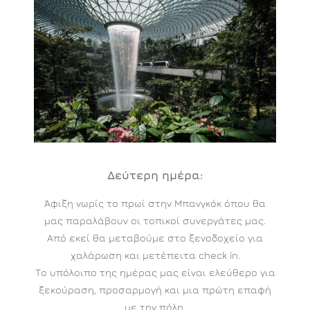
Δεύτερη
ημέρα:
Άφιξη νωρίς το πρωί στην Μπανγκόκ όπου θα
μας παραλάβουν οι τοπικοί συνεργάτες μας.
Από εκεί θα μεταβούμε στο ξενοδοχείο για
χαλάρωση και μετέπειτα check in.
Το υπόλοιπο της ημέρας μας είναι ελεύθερο για
ξεκούραση, προσαρμογή και μια πρώτη επαφή
με την πόλη.