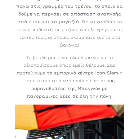
πάνω στις γραμμές του τρένου, το οποίο θα
δούμε να περνάει σε απόσταση αναπνοής
από εμάς και τα μαγαζιά!
Για να χωρέσει το
τρένο, οι ιδιοκτήτες μαζεύουν πολύ γρήγορα τις
τέντες τους, οι οποίες ακουμπάνε ξυστά στα
βαγόνια!
Το βράδυ μας είναι ελεύθερο για να το
αξιοποιήσουμε όπως εμείς θέλουμε. Σας
προτείνουμε
το εμπορικό κέντρο Icon Siam
ή
κάποιο από τα πολλά rooftop bars
στους
ουρανοξύστες της Μπανγκόκ με
πανοραμικές θέες σε όλη την πόλη.