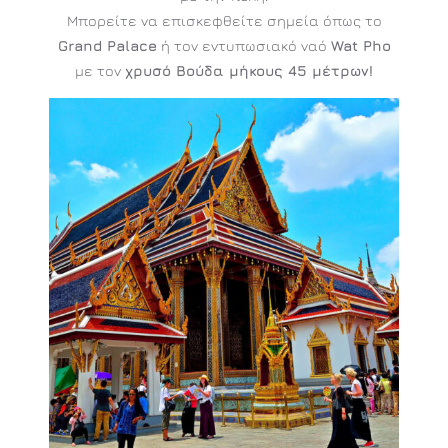
Μπορείτε να επισκεφθείτε σημεία όπως το
Grand Palace
ή τον εντυπωσιακό ναό
Wat Pho
με τον
χρυσό Βούδα μήκους 45 μέτρων!